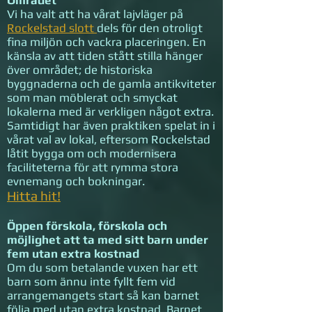
Området
Vi ha valt att ha vårat lajvläger på
Rockelstad slott
dels för den otroligt
fina miljön och vackra placeringen. En
känsla av att tiden stått stilla hänger
över området; de historiska
byggnaderna och de gamla antikviteter
som man möblerat och smyckat
lokalerna med är verkligen något extra.
Samtidigt har även praktiken spelat in i
vårat val av lokal, eftersom Rockelstad
låtit bygga om och modernisera
faciliteterna för att rymma stora
evnemang och bokningar.
Hitta hit!
Öppen förskola, förskola och
möjlighet att ta med sitt barn under
fem utan extra kostnad
Om du som betalande vuxen har ett
barn som ännu inte fyllt fem vid
arrangemangets start så kan barnet
följa med utan extra kostnad. Barnet