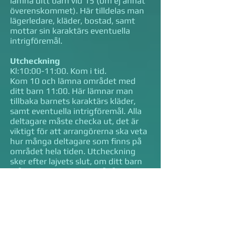
lämna ditt barn vid 15 (om ej annat
överenskommet). Här tilldelas man
lägerledare, kläder, bostad, samt
mottar sin karaktärs eventuella
intrigföremål.
Utcheckning
Kl:10:00-11:00. Kom i tid.
Kom 10 och lämna området med
ditt barn 11:00. Här lämnar man
tillbaka barnets karaktärs kläder,
samt eventuella intrigföremål. Alla
deltagare måste checka ut, det är
viktigt för att arrangörerna ska veta
hur många deltagare som finns på
området hela tiden. Utcheckning
sker efter lajvets slut, om ditt barn
måste ge dig av under pågående lajv
är det mycket viktigt att du
informerar arrangörer så att de vet
att ditt barn inte längre finns på
området. Ring arrangörstelefonen
(ARRNUMRET)