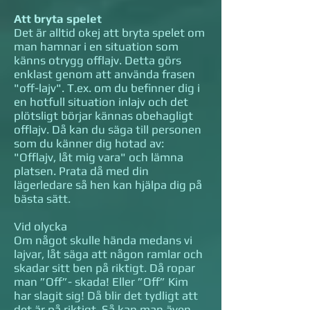
Att bryta spelet
Det är alltid okej att bryta spelet om
man hamnar i en situation som
känns otrygg offlajv. Detta görs
enklast genom att använda frasen
"off-lajv". T.ex. om du befinner dig i
en hotfull situation inlajv och det
plötsligt börjar kännas obehagligt
offlajv. Då kan du säga till personen
som du känner dig hotad av:
"Offlajv, låt mig vara" och lämna
platsen. Prata då med din
lägerledare så hen kan hjälpa dig på
bästa sätt.
Vid olycka
Om något skulle hända medans vi
lajvar, låt säga att någon ramlar och
skadar sitt ben på riktigt. Då ropar
man ”Off”- skada! Eller ”Off” Kim
har slagit sig! Då blir det tydligt att
det är på riktigt. Så kan man även