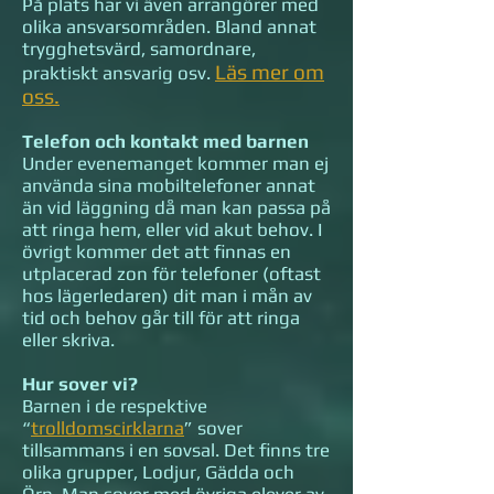
På plats har vi även arrangörer med
olika ansvarsområden. Bland annat
trygghetsvärd, samordnare,
Läs mer om
praktiskt ansvarig osv.
oss.
Telefon och kontakt med barnen
Under evenemanget kommer man ej
använda sina mobiltelefoner annat
än vid läggning då man kan passa på
att ringa hem, eller vid akut behov. I
övrigt kommer det att finnas en
utplacerad zon för telefoner (oftast
hos lägerledaren) dit man i mån av
tid och behov går till för att ringa
eller skriva.
Hur sover vi?
Barnen i de respektive
“
trolldomscirklarna
” sover
tillsammans i en sovsal. Det finns tre
olika grupper, Lodjur, Gädda och