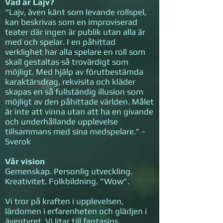
Vad är Lajv?
“Lajv, även känt som levande rollspel,
kan beskrivas som en improviserad
teater där ingen är publik utan alla är
med och spelar. I en påhittad
verklighet har alla spelare en roll som
skall gestaltas så trovärdigt som
möjligt. Med hjälp av förutbestämda
karaktärsdrag, rekvisita och kläder
skapas en så fullständig illusion som
möjligt av den påhittade världen. Målet
är inte att vinna utan att ha en givande
och underhållande upplevelse
tillsammans med sina medspelare.” -
Sverok
Vår vision
Gemenskap. Personlig utveckling.
Kreativitet. Folkbildning. ”Wow”.
Vi tror på kraften i upplevelsen,
lärdomen i erfarenheten och glädjen i
äventyret. Vi litar till fantasins