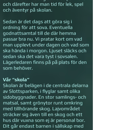
och därefter har man tid för lek, spel
och äventyr på skolan.
Sedan är det dags att göra sig i
ordning för att sova. Eventuella
godnattsamtal till de där hemma
passar bra nu. Vi pratar kort om vad
man upplevt under dagen och vad som
ska hända i morgon. Ljuset släcks och
sedan ska det vara tyst i sovsalen.
Lägerledaren finns på på plats för den
som behöver.
Vår “skola”
Skolan är belägen i de centrala delarna
av Slottsparken, i flyglar samt olika
sidobyggnader. En stor samlings- och
matsal, samt grönytor runt omkring
med tillhörande skog. Lajvområdet
sträcker sig även till en skog och ett
hus där vuxna som ej är personal bor.
Dit går endast barnen i sällskap med