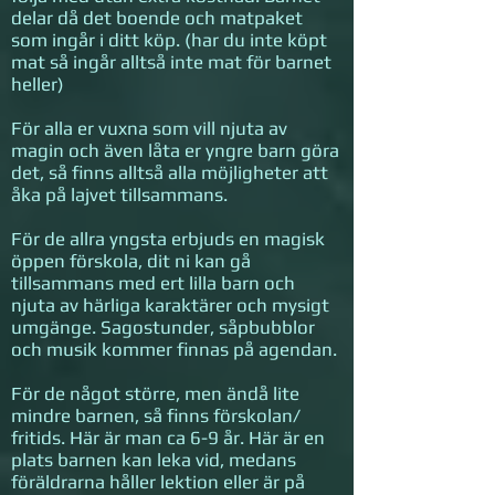
delar då det boende och matpaket
som ingår i ditt köp. (har du inte köpt
mat så ingår alltså inte mat för barnet
heller)
För alla er vuxna som vill njuta av
magin och även låta er yngre barn göra
det, så finns alltså alla möjligheter att
åka på lajvet tillsammans.
För de allra yngsta erbjuds en magisk
öppen förskola, dit ni kan gå
tillsammans med ert lilla barn och
njuta av härliga karaktärer och mysigt
umgänge. Sagostunder, såpbubblor
och musik kommer finnas på agendan.
För de något större, men ändå lite
mindre barnen, så finns förskolan/
fritids. Här är man ca 6-9 år. Här är en
plats barnen kan leka vid, medans
föräldrarna håller lektion eller är på