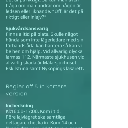
fråga om man undrar om någon är
ledsen eller liknande. ”Off, är det på
riktigt eller inlajv?”
Sjukvårdsansvarig
Finns alltid på plats. Skulle något
hända som inte lägerledare med sin
förbandslåda kan hantera så kan vi
be hen om hjälp. Vid allvarlig olycka
larmas 112. Närmaste sjukhusen vid
allvarlig skada är Mälarsjukhuset
Eskilstuna samt Nyköpings lasarett.
Regler off & in kortare
version
Incheckning
Kl:16:00-17:00. Kom i tid.
Före lajvlägret ska samtliga
deltagare checka in. Kom 14 och