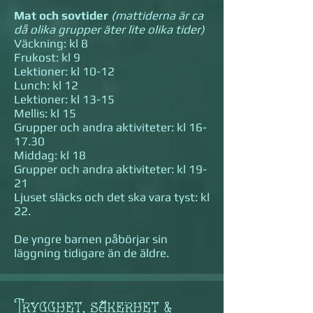
Mat och sovtider
(mattiderna är ca
då olika grupper äter lite olika tider)
Väckning: kl 8
Frukost: kl 9
Lektioner: kl 10-12
Lunch: kl 12
Lektioner: kl 13-15
Mellis: kl 15
Grupper och andra aktiviteter: kl 16-
17.30
Middag: kl 18
Grupper och andra aktiviteter: kl 19-
21
Ljuset släcks och det ska vara tyst: kl
22.
De yngre barnen påbörjar sin
läggning tidigare än de äldre.
Trygghet, säkerhet &