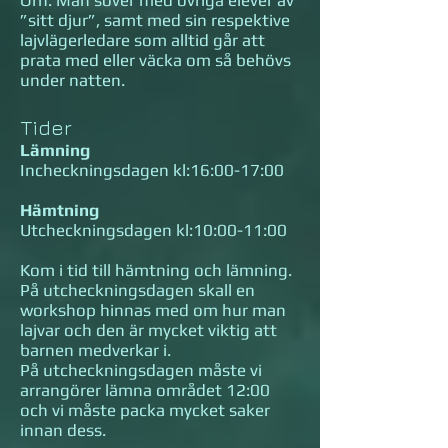
Örn. Man sover med övriga elever av
”sitt djur”, samt med sin respektive
lajvlägerledare som alltid går att
prata med eller väcka om så behövs
under natten.
Tider
Lämning
Incheckningsdagen kl:16:00-17:00
Hämtning
Utcheckningsdagen kl:10:00-11:00
Kom i tid till hämtning och lämning.
På utcheckningsdagen skall en
workshop hinnas med om hur man
lajvar och den är mycket viktig att
barnen medverkar i.
På utcheckningsdagen måste vi
arrangörer lämna området 12:00
och vi måste packa mycket saker
innan dess.