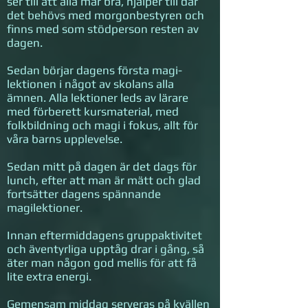
ser till att alla mår bra, hjälper till där
det behövs med morgonbestyren och
finns med som stödperson resten av
dagen.
Sedan börjar dagens första magi-
lektionen i något av skolans alla
ämnen. Alla lektioner leds av lärare
med förberett kursmaterial, med
folkbildning och magi i fokus, allt för
våra barns upplevelse.
Sedan mitt på dagen är det dags för
lunch, efter att man är mätt och glad
fortsätter dagens spännande
magilektioner.
Innan eftermiddagens gruppaktivitet
och äventyrliga upptåg drar i gång, så
äter man någon god mellis för att få
lite extra energi.
Gemensam middag serveras på kvällen