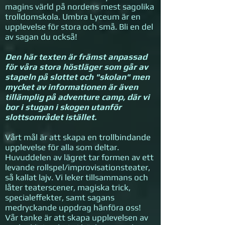
magins värld på nordens mest sagolika
trolldomskola. Umbra Lyceum är en
upplevelse för stora och små. Bli en del
av sagan du också!
Den här texten är främst anpassad
för våra stora höstläger som går av
stapeln på slottet och "skolan" men
mycket av informationen är även
tillämplig på adventure camp, där vi
bor i stugan i skogen utanför
slottsområdet istället.
Vårt mål är att skapa en trollbindande
upplevelse för alla som deltar.
Huvuddelen av lägret tar formen av ett
levande rollspel/improvisationsteater,
så kallat lajv. Vi leker tillsammans och
låter teaterscener, magiska trick,
specialeffekter, samt sagans
medryckande uppdrag hänföra oss!
Vår tanke är att skapa upplevelsen av